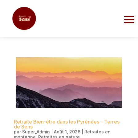
Retraite Bien-être dans les Pyrénées – Terres
de Sens
par
Super_Admin
|
Août 1, 2026
|
Retraites en
montagne
,
Retraites en nature